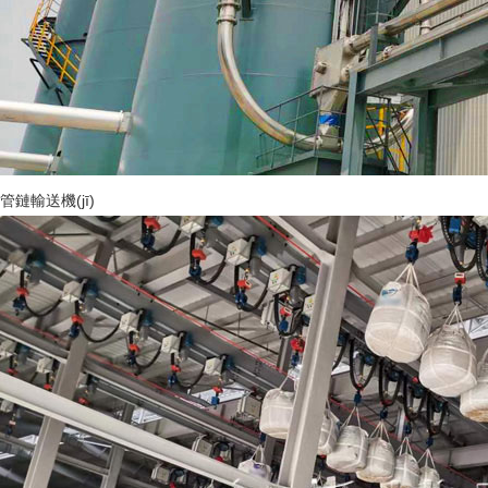
管鏈輸送機(jī)