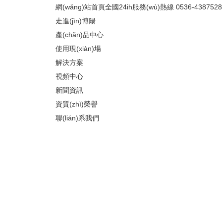
網(wǎng)站首頁
全國24ih服務(wù)熱線
0536-4387528
走進(jìn)博陽
產(chǎn)品中心
使用現(xiàn)場
解決方案
視頻中心
新聞資訊
資質(zhì)榮譽
聯(lián)系我們