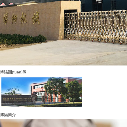
博陽團(tuán)隊
博陽簡介