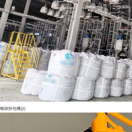
噸袋拆包機(jī)